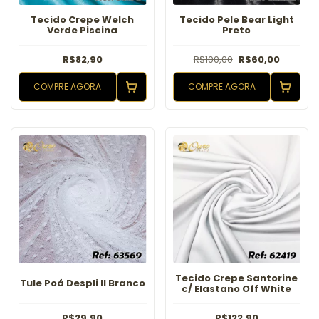
Tecido Crepe Welch
Tecido Pele Bear Light
Verde Piscina
Preto
R$82,90
R$100,00
R$60,00
COMPRE AGORA
COMPRE AGORA
Tecido Crepe Santorine
Tule Poá Despli II Branco
c/ Elastano Off White
R$29,90
R$122,90