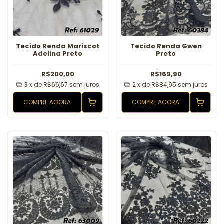
Tecido Renda Mariscot
Tecido Renda Gwen
Adelina Preto
Preto
R$200,00
R$169,90
3
x de
R$66,67
sem juros
2
x de
R$84,95
sem juros
COMPRE AGORA
COMPRE AGORA