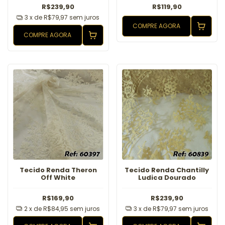
R$239,90
R$119,90
3
x de
R$79,97
sem juros
COMPRE AGORA
COMPRE AGORA
Tecido Renda Theron
Tecido Renda Chantilly
Off White
Ludica Dourado
R$169,90
R$239,90
2
x de
R$84,95
sem juros
3
x de
R$79,97
sem juros