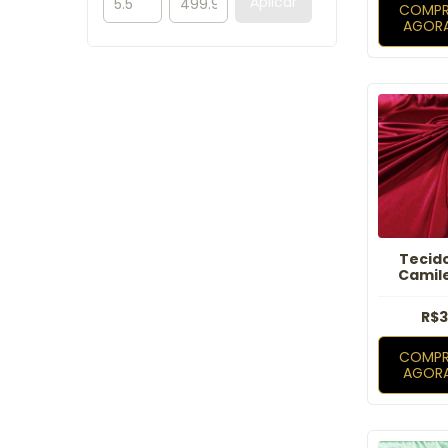
Aplicar
COMPR
AGOR
Tecid
Camil
R$3
COMPR
AGOR