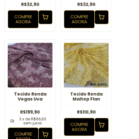
R$32,90
R$32,90
COMPRE
COMPRE
AGORA
AGORA
Tecido Renda
Tecido Renda
Vegas Uva
Maltep Flan
R$199,90
R$110,90
3
x de
R$66,63
sem juros
COMPRE
AGORA
COMPRE