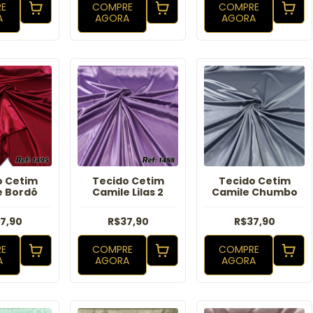
E
COMPRE
COMPRE
A
AGORA
AGORA
o Cetim
Tecido Cetim
Tecido Cetim
e Bordô
Camile Lilas 2
Camile Chumbo
7,90
R$37,90
R$37,90
E
COMPRE
COMPRE
A
AGORA
AGORA