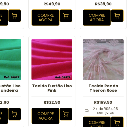
Goiaba Floral
9,90
R$49,90
R$39,90
E
COMPRE
COMPRE
A
AGORA
AGORA
ustão Liso
Tecido Fustão Liso
Tecido Renda
Bandeira
Pink
Theron Rose
2,90
R$32,90
R$169,90
2
x de
R$84,95
sem juros
E
COMPRE
A
AGORA
COMPRE