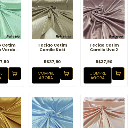
o Cetim
Tecido Cetim
Tecido Cetim
e Verde
Camile Kaki
Camile Uva 2
gua
7,90
R$37,90
R$37,90
E
COMPRE
COMPRE
A
AGORA
AGORA