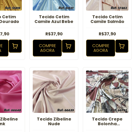
o Cetim
Tecido Cetim
Tecido Cetim
 Dourado
Camile Azul Bebe
Camile Salmão
7,90
R$37,90
R$37,90
E
COMPRE
COMPRE
A
AGORA
AGORA
Zibeline
Tecido Zibeline
Tecido Crepe
ink
Nude
Bolonha
Estampado