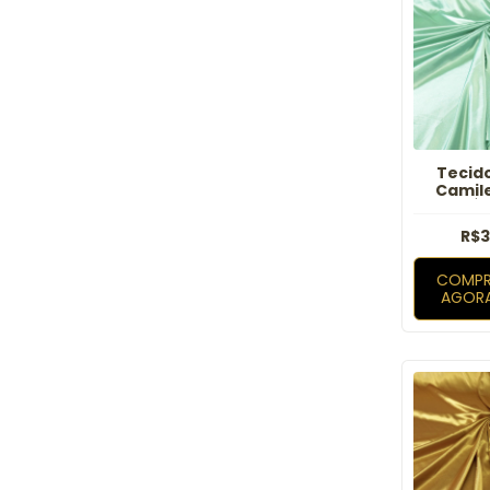
Tecid
Camil
Á
R$3
COMPR
AGOR