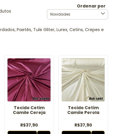
Ordenar por
odutos
dos, Paetês, Tule Gliter, Lurex, Cetins, Crepes e
Tecido Cetim
Tecido Cetim
Camile Cereja
Camile Perola
R$37,90
R$37,90