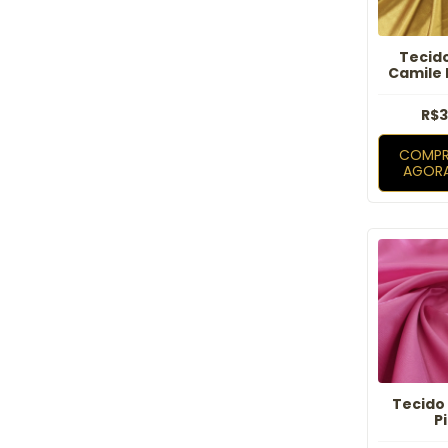
Tecid
Camile
R$3
COMPR
AGOR
Tecido 
P