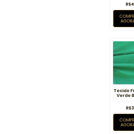
R$4
COMPR
AGOR
Tecido F
Verde 
R$3
COMPR
AGOR