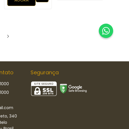
AGORA
ntato
Segurança
-1000
-1000
il.com
eto, 340
Belo
 Brasil