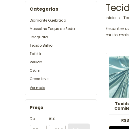
Teci
Categorias
Início
Te
Diamante Quebrado
Encontre aq
Musseline Toque de Seda
muito mais.
Jacquard
Tecido Brilho
Tafetá
Veludo
Cetim
Crepe Leve
Ver mais
Tecid
Preço
Camile
De
Até
R$3