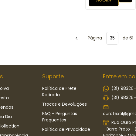
AGORA
Página
de 61
s
Suporte
Entre em co
oiva
Política de Frete
(31) 98326
Retirada
(31) 98326
esta
Trocas e Devoluções
Rendas
ourotextil@gma
FAQ - Perguntas
ia Dia
Frequentes
Rua Ouro Pr
ollection
- Barro Preto - 
Política de Privacidade
Horizonte - MG -
Transparência