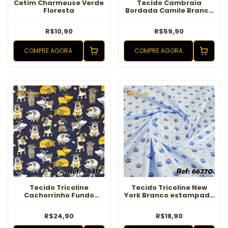
Cetim Charmeuse Verde
Tecido Cambraia
Floresta
Bordada Camile Branco
com Azul
R$10,90
R$59,90
COMPRE AGORA
COMPRE AGORA
Tecido Tricoline
Tecido Tricoline New
Cachorrinho Fundo
York Branco estampado
Marinho
Azul
R$24,90
R$18,90