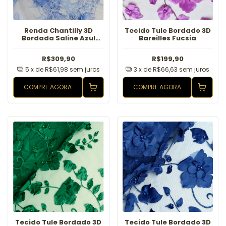
Renda Chantilly 3D
Tecido Tule Bordado 3D
Bordada Saline Azul
Bareilles Fucsia
Serenity
R$309,90
R$199,90
5
x de
R$61,98
sem juros
3
x de
R$66,63
sem juros
COMPRE AGORA
COMPRE AGORA
Tecido Tule Bordado 3D
Tecido Tule Bordado 3D