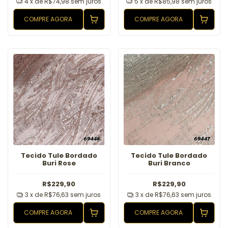
4
x de
R$74,98
sem juros
5
x de
R$85,98
sem juros
COMPRE AGORA
COMPRE AGORA
Tecido Tule Bordado
Tecido Tule Bordado
Buri Rose
Buri Branco
R$229,90
R$229,90
3
x de
R$76,63
sem juros
3
x de
R$76,63
sem juros
COMPRE AGORA
COMPRE AGORA