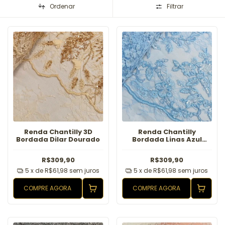
Ordenar
Filtrar
Renda Chantilly 3D
Renda Chantilly
Bordada Dilar Dourado
Bordada Linas Azul
Serenity
R$309,90
R$309,90
5
x de
R$61,98
sem juros
5
x de
R$61,98
sem juros
COMPRE AGORA
COMPRE AGORA