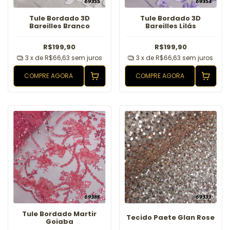
Tule Bordado 3D
Tule Bordado 3D
Bareilles Branco
Bareilles Lilás
R$199,90
R$199,90
3
x de
R$66,63
sem juros
3
x de
R$66,63
sem juros
COMPRE AGORA
COMPRE AGORA
Tule Bordado Martir
Tecido Paete Glan Rose
Goiaba