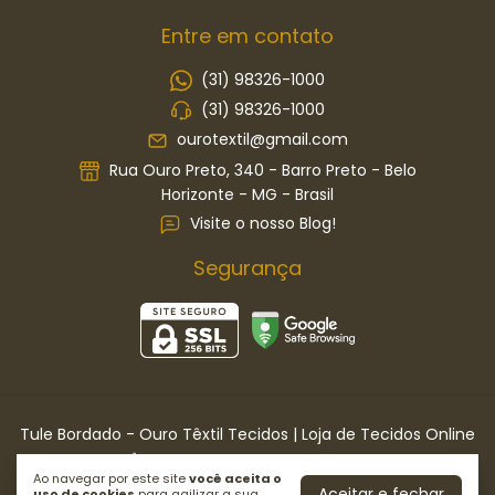
Entre em contato
(31) 98326-1000
(31) 98326-1000
ourotextil@gmail.com
Rua Ouro Preto, 340 - Barro Preto - Belo
Horizonte - MG - Brasil
Visite o nosso Blog!
Segurança
Tule Bordado
- Ouro Têxtil Tecidos | Loja de Tecidos Online
©2026. OURO TÊXTIL TECIDOS LTDA . Todos os direitos reservados.
Ao navegar por este site
você aceita o
Aceitar e fechar
uso de cookies
para agilizar a sua