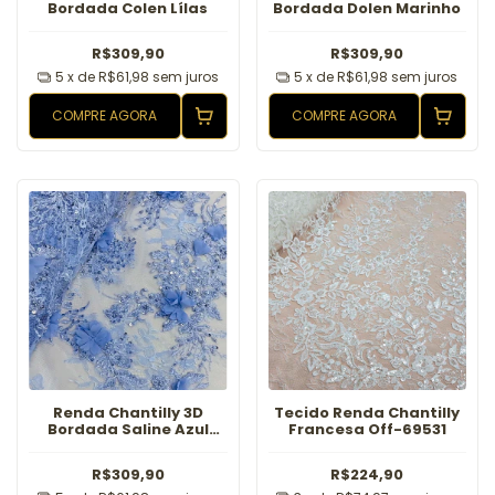
Bordada Colen Lílas
Bordada Dolen Marinho
R$309,90
R$309,90
5
x de
R$61,98
sem juros
5
x de
R$61,98
sem juros
COMPRE AGORA
COMPRE AGORA
Renda Chantilly 3D
Tecido Renda Chantilly
Bordada Saline Azul
Francesa Off-69531
Serenity
R$309,90
R$224,90