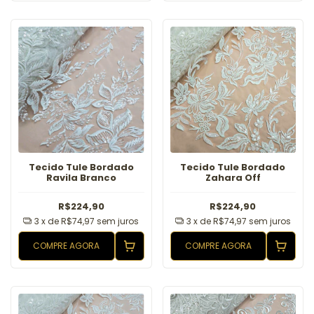
Tecido Tule Bordado
Tecido Tule Bordado
Ravila Branco
Zahara Off
R$224,90
R$224,90
3
x de
R$74,97
sem juros
3
x de
R$74,97
sem juros
COMPRE AGORA
COMPRE AGORA